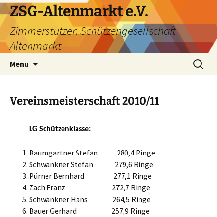
ZSG-Altenmarkt e.V.
Zimmerstutzen Schützengesellschaft
Altenmarkt
Zum
Suchen
Menü
Inhalt
nach:
springen
Vereinsmeisterschaft 2010/11
LG Schützenklasse:
Baumgartner Stefan 280,4 Ringe
Schwankner Stefan 279,6 Ringe
Pürner Bernhard 277,1 Ringe
Zach Franz 272,7 Ringe
Schwankner Hans 264,5 Ringe
Bauer Gerhard 257,9 Ringe