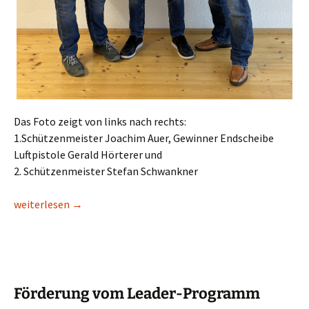
Das Foto zeigt von links nach rechts:
1.Schützenmeister Joachim Auer, Gewinner Endscheibe
Luftpistole Gerald Hörterer und
2. Schützenmeister Stefan Schwankner
Endschießen 2026
weiterlesen
→
Förderung vom Leader-Programm