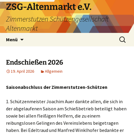
ZSG-Altenmarkt e.V.
Zimmerstutzen Schützengesellschaft
Altenmarkt
Zum
Suchen
Menü
Inhalt
nach:
springen
Endschießen 2026
19. April 2026
Allgemein
Saisonabschluss der Zimmerstutzen-Schützen
1. Schützenmeister Joachim Auer dankte allen, die sich in
der abgelaufenen Saison am Schießbetrieb beteiligt haben
sowie bei allen fleißigen Helfern, die zu einem
reibungslosen Gelingen des Vereinslebens beigetragen
haben. Bei Edeltraud und Manfred Winklhofer bedankte er