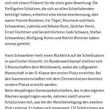
sich mit einem Präsent für die stets gute Bewirtung. Die
fleißigsten Schützen, die sich an allen Schießabenden
beteiligt haben, erhielten eine kleine Anerkennung, dies
waren Yvonne Brückner, Iris Tögel, Rosmarie und Hans
Schwankner, Ludmila und Nikolai Root, Günther Deml,
Ernst Feichtner und Gerald Hörterer. Gabi Schwarz, Stefan
Schwankner, Wolfgang Koten und Martin Wimmer haben
einmal gefehlt.
Hans Schwankner hielt einen Rückblick auf die Schießsaison
in sportlicher Hinsicht. Im Rundenwettkampf stellten sich
3 Mannschaften dem Wettbewerb, wobei die Luftgewehr-
Mannschaft in der D-Klasse den ersten Platz erreichte. Bei
den Gaumeisterschaften mit dem Zimmerstutzen konnten
vordere Plätze erreicht werden.
Beim diesjährigen Damenpokalschießen, das in den eigenen
Räumen ausgetragen wurde, nahmen zwölf unserer
Schützinnen teil, was bei der Meistbeteiligung den zweiten
Platz eintrug. Es haben sich insgesamt 132 Schützinnen aus