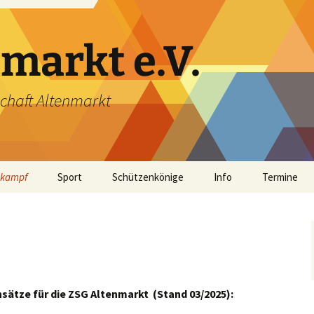
markt e.V.
chaft Altenmarkt
tkampf
Sport
Schützenkönige
Info
Termine
I
Vereinsmeisterschaft
Luftgewehr
Schießzeiten
2025/26
Luftpistole
Training
Anfangsschießen 2025/26
Senioren
Endschießen 2025/26
ätze für die ZSG Altenmarkt (Stand 03
/2025):
Archiv
Kirchweihschießen 2025