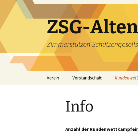
ZSG-Alten
Zimmerstutzen Schützengesells
Zum
Verein
Vorstandschaft
Rundenwet
Inhalt
springen
Info
Luftgewehr 
Info
Umbau
Senioren I
Senioren II
Anzahl der Rundenwettkampfeins
Info