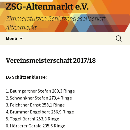
ZSG-Altenmarkt e.V.
Zimmerstutzen Schützengesellschaft
Altenmarkt
Zum
Suchen
Menü
Inhalt
nach:
springen
Vereinsmeisterschaft 2017/18
LG Schützenklasse:
1. Baumgartner Stefan 280,3 Ringe
2. Schwankner Stefan 273,4 Ringe
3. Feichtner Ernst 258,1 Ringe
4. Brummer Engelbert 256,9 Ringe
5. Tögel Barthl 253,3 Ringe
6. Hörterer Gerald 235,6 Ringe