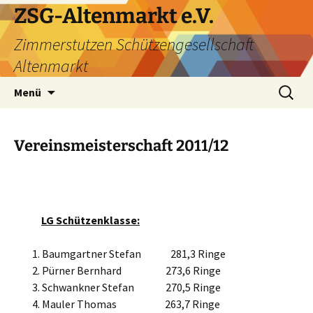
ZSG-Altenmarkt e.V.
Zimmerstutzen Schützengesellschaft
Altenmarkt
Zum
Suchen
Menü
Inhalt
nach:
springen
Vereinsmeisterschaft 2011/12
LG Schützenklasse:
Baumgartner Stefan 281,3 Ringe
Pürner Bernhard 273,6 Ringe
Schwankner Stefan 270,5 Ringe
Mauler Thomas 263,7 Ringe