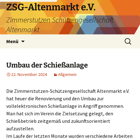
ZSG-Altenmarkt e.V.
Zimmerstutzen Schützengesellschaft
Altenmarkt
Zum
Suchen
Menü
Inhalt
nach:
springen
Umbau der Schießanlage
22. November 2024
Allgemein
Die Zimmerstutzen-Schützengesellschaft Altenmarkt e.V.
hat heuer die Renovierung und den Umbau zur
vollelektronischen Schießanlage in Angriff genommen.
Man hat sich im Verein die Zielsetzung gelegt, den
Schießbetrieb zeitgemäß und zukunftsorientiert
aufzustellen.
Im Laufe der letzten Monate wurden verschiedene Arbeiten